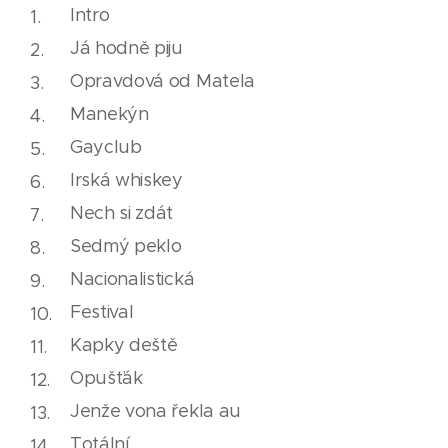
Intro
Já hodně piju
Opravdová od Matela
Manekýn
Gayclub
Irská whiskey
Nech si zdát
Sedmý peklo
Nacionalistická
Festival
Kapky deště
Opušťák
Jenže vona řekla au
Totální